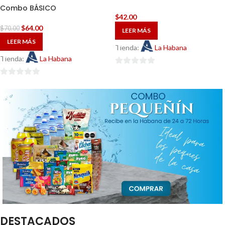
Combo BÁSICO
$
42.00
$
64.00
$
70.00
LEER MÁS
LEER MÁS
Tienda:
La Habana
Tienda:
La Habana
0
0
de
de
5
5
DESTACADOS