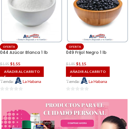
OFERTA
OFERTA
044 Azúcar Blanca 1 lb
049 Frijol Negro 1 lb
$
1.55
$
1.15
$
1.95
$
1.85
AÑADIR AL CARRITO
AÑADIR AL CARRITO
Tienda:
La Habana
Tienda:
La Habana
0
0
de
de
5
5