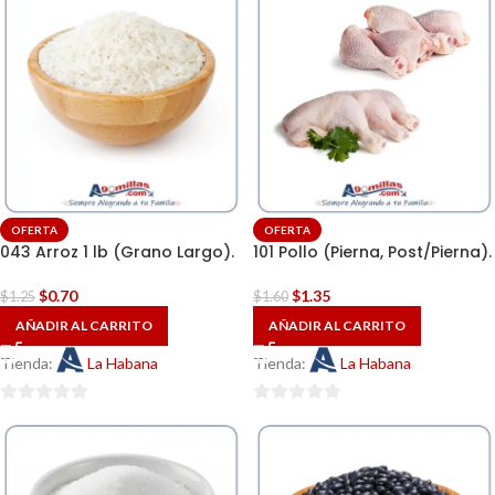
OFERTA
OFERTA
043 Arroz 1 lb (Grano Largo).
101 Pollo (Pierna, Post/Pierna).
$
0.70
$
1.35
$
1.25
$
1.60
AÑADIR AL CARRITO
AÑADIR AL CARRITO
Tienda:
La Habana
Tienda:
La Habana
0
0
de
de
5
5