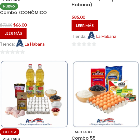
Habana)
NUEVO
Combo ECONÓMICO
$
85.00
$
66.00
$
70.00
LEER MÁS
LEER MÁS
Tienda:
La Habana
Tienda:
La Habana
0
de
0
5
de
5
OFERTA
AGOTADO
Combo 55
AGOTADO