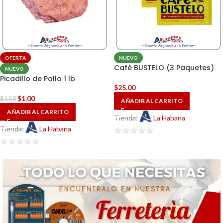
OFERTA
NUEVO
Café BUSTELO (3 Paquetes)
NUEVO
Picadillo de Pollo 1 lb
$
25.00
$
1.00
$
1.58
AÑADIR AL CARRITO
AÑADIR AL CARRITO
Tienda:
La Habana
Tienda:
La Habana
0
0
de
de
5
5