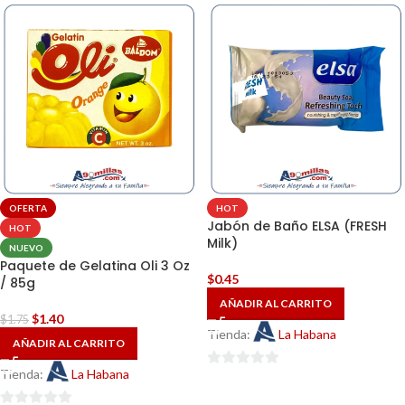
de
de
5
5
OFERTA
HOT
Jabón de Baño ELSA (FRESH
HOT
Milk)
NUEVO
Paquete de Gelatina Oli 3 Oz
$
0.45
/ 85g
AÑADIR AL CARRITO
$
1.40
$
1.75
Tienda:
La Habana
AÑADIR AL CARRITO
Tienda:
La Habana
0
de