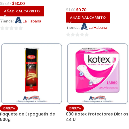
$
50.00
$
57.67
$
0.70
$
1.00
AÑADIR AL CARRITO
AÑADIR AL CARRITO
Tienda:
La Habana
Tienda:
La Habana
0
de
0
5
de
5
OFERTA
OFERTA
Paquete de Espaguetis de
030 Kotex Protectores Diarios
500g
44 U