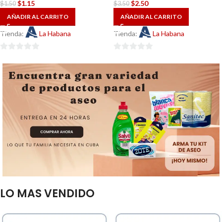
$
1.15
$
2.50
$
1.50
$
3.50
AÑADIR AL CARRITO
AÑADIR AL CARRITO
Tienda:
La Habana
Tienda:
La Habana
0
0
de
de
5
5
LO MAS VENDIDO