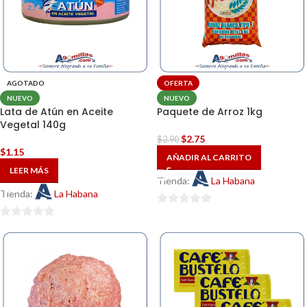
AGOTADO
OFERTA
NUEVO
NUEVO
Lata de Atún en Aceite
Paquete de Arroz 1kg
Vegetal 140g
$
2.75
$
2.90
$
1.15
AÑADIR AL CARRITO
LEER MÁS
Tienda:
La Habana
Tienda:
La Habana
0
0
de
de
5
5